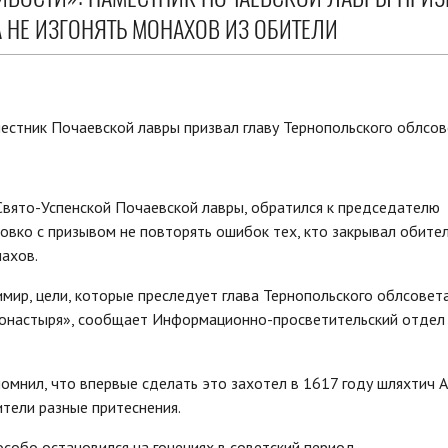
 НЕ ИЗГОНЯТЬ МОНАХОВ ИЗ ОБИТЕЛИ
вято-Успенской Почаевской лавры, обратился к председателю
овко с призывом не повторять ошибок тех, кто закрывал обител
нахов.
мир, цели, которые преследует глава Тернопольского облсовет
з монастыря», сообщает Информационно-просветительский отдел
помнил, что впервые сделать это захотел в 1617 году шляхтич 
тели разные притеснения.
собо остановился на гонениях в советский период.