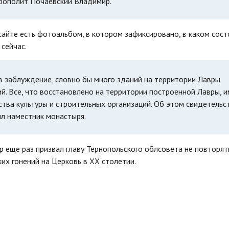
итрополит Почаевский Владимир.
сайте есть фотоальбом, в котором зафиксировано, в каком сост
 сейчас.
 в заблуждение, словно бы много зданий на территории Лавры
. Все, что восстановлено на территории построенной Лавры, 
ва культуры и строительных организаций. Об этом свидетельс
л наместник монастыря.
 еще раз призвал главу Тернопольского облсовета не повторят
ких гонений на Церковь в ХХ столетии.