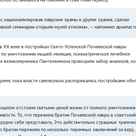
, национализировав лаврские храмы и другие здания, сделал
вной семинарии открыли музей атеизма», — напомнил архипаст
в ХХ веке в постройках Свято-Успенской Почаевской лавры
ра по уничтожению мышей, милиция, психиатрическое лечебное
раме великомученика Пантелеимона проводили забор анализов, к
время, пока власти самовольно распоряжались постройками обит
рошлом отстояли святыню ценой жизни от полного уничтожения
ливости. То, что пережила братия Почаевской лавры в советский
трудно себе представить. Это действительно страшные трагиче
з братии пережили по несколько тюремных заключений за веру, 