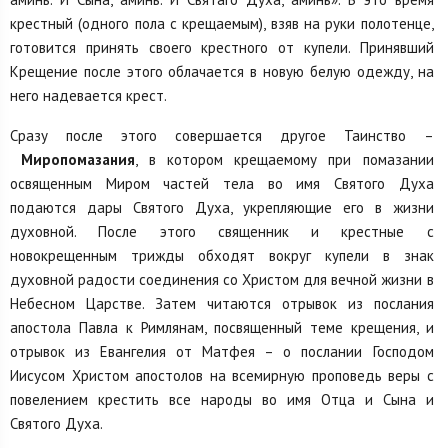
крестный (одного пола с крещаемым), взяв на руки полотенце,
готовится принять своего крестного от купели. Принявший
Крещение после этого облачается в новую белую одежду, на
него надевается крест.
Сразу после этого совершается другое Таинство –
Миропомазания
, в котором крещаемому при помазании
освященным Миром частей тела во имя Святого Духа
подаются дары Святого Духа, укрепляющие его в жизни
духовной. После этого священник и крестные с
новокрещенным трижды обходят вокруг купели в знак
духовной радости соединения со Христом для вечной жизни в
Небесном Царстве. Затем читаются отрывок из послания
апостола Павла к Римлянам, посвященный теме крещения, и
отрывок из Евангелия от Матфея – о послании Господом
Иисусом Христом апостолов на всемирную проповедь веры с
повелением крестить все народы во имя Отца и Сына и
Святого Духа.