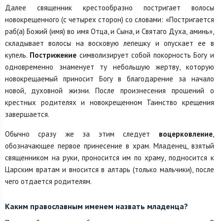
Далее священник крестообразно постригает волосы
новокрещенного (с четырех сторон) со словами: «Постригается
раб(а) Божий (имя) во имя Отца, и Сына, и Святаго Духа, аминь»,
складывает волосы на восковую лепешку и опускает ее в
купель.
Пострижение
символизирует собой покорность Богу и
одновременно знаменует ту небольшую жертву, которую
новокрещаемый приносит Богу в благодарение за начало
новой, духовной жизни. После произнесения прошений о
крестных родителях и новокрещенном Таинство крещения
завершается.
Обычно сразу же за этим следует
воцерковление
,
обозначающее первое принесение в храм. Младенец, взятый
священником на руки, проносится им по храму, подносится к
Царским вратам и вносится в алтарь (только мальчики), после
чего отдается родителям.
Каким православным именем назвать младенца?