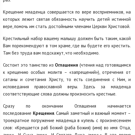
Крещение младенца совершается по вере восприемников, на
которых лежит святая обязанность научить детей истинной
вере, помочь им стать достойными членами Церкви Христовой.
Крестильный набор вашему малышу должен быть таким, какой
Вам порекомендуют в том храме, где вы будете его крестить.
Там без труда вам подскажут, что необходимо.
Состоит это таинство из
Оглашения
(чтения над готовящимся
к крещению особых молитв – «запрещений»), отречения от
сатаны и сочетания Христу, то есть соединения с Ним, и
исповедания православной веры. Здесь за младенца
соответствующие слова должны произносить крестные.
Сразу по окончании Оглашения начинается
последование
Крещения
. Самый заметный и важный момент –
троекратное погружение младенца в купель с произнесением
слов: «Крещается раб Божий (раба Божия) (имя) во имя Отца,
аминь. И Сына, аминь. И Святаго Духа, аминь». В это время