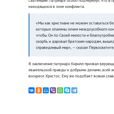
Святейший Патриарх особо подчеркнул, что в 
находящихся в зоне конфликта.
«Мы как христиане не можем оставаться бе
которых опалены огнем междоусобного конф
чтобы Он по Своей милости и благоутробию
скорбь и даровал братским народам, выше
справедливый мир», — сказал Первосвятите
В заключение патриарх Кирилл призвал верующ
евангельской правды и добрыми делами, всей ж
воскресе Христос, Ему же подобает всякая слава