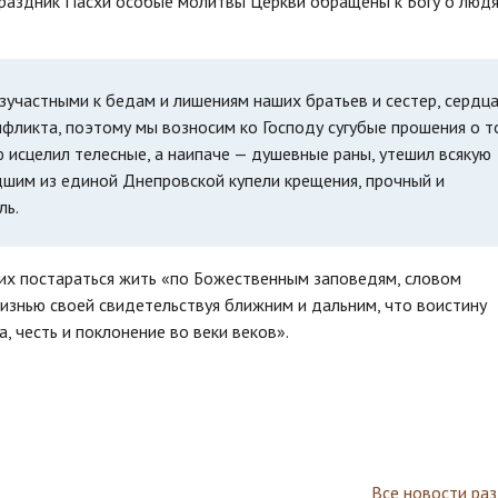
праздник Пасхи особые молитвы Церкви обращены к Богу о людя
зучастными к бедам и лишениям наших братьев и сестер, сердц
ликта, поэтому мы возносим ко Господу сугубые прошения о т
 исцелил телесные, а наипаче — душевные раны, утешил всякую
дшим из единой Днепровской купели крещения, прочный и
ль.
их постараться жить «по Божественным заповедям, словом
изнью своей свидетельствуя ближним и дальним, что воистину
, честь и поклонение во веки веков».
Все новости ра