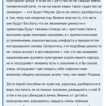
культурной среде. И если он с детства он не слышал живой
человеческой речи, то ни на каком языке такое существо не
заговорит — это будет Маугли. Дети не смогут разобраться
в том, чему они непричастны. Велика опасность, что жить
они будут без Бога, что их жизненные ценности и
ориентиры будут связаны отнюдь не с христианством и
высокими нравственными идеалами, а с прагматическими
устремлениями, поиском выгоды, комфорта и приоритетом
материального начала. Согласитесь, что подобные ценности
не только входят в противоречие с тем, что мы называем
национальным духовно-культурным кодом нашего народа,
но и затрудняют человеку путь к спасению и, я бы сказал,
очень затрудняют чувствовать себя сопричастным
великому общему наследию, всему тому, чем живет Родина.
Дети порой способны не хуже нас, взрослых, разбираться в
вере, постигать ее истинное значение, размышлять о ней. В
этом я не раз убеждался лично. Именно от детей и
молодежи мне доводилось слышать очень глубокие