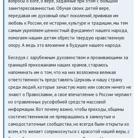
вопросы о Боге, о вере, заданные при этом с большой
заинтересованностью. Обучая своих детей вере,
передавая им духовный опыт поколений, прививая им
любовь к России, ее истории, культуре и традиции, мы тем
самым укрепляем ценностный фундамент нашего народа,
помогаем нашим детям обрести твердую нравственную
опору. А ведь это вложение в будущее нашего народа.
Беседуя с зарубежным духовенством и проживающими за
границей прихожанами наших храмов, стараюсь
напоминать им о том, что на них возложена великая
ответственность представлять Церковь и нашу страну
среди людей, которые зачастую мало или совсем ничего не
знают о Православии, а свое впечатление о России черпают
из отравленных русофобией средств массовой
информации. Вот почему важно, чтобы приходы, общины
соотечественников не превращались в замкнутые и
самодостаточные сообщества, но всегда были открыты ко
всем, кто желает соприкоснуться с красотой нашей веры, с