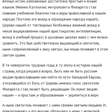
вечных истин, изложенных достаточно простым и ясным
языком. Именно Катехизис митрополита Филарета стал
главным учебником благочестия и веры православной в нашем
народе. Поэтому его вклад в ограждение народа нашего,
Церкви нашей от тлетворных безбожных влияний, вклад в
некое воцерковление нашей аристократии, интеллигенции,
вклад в учебный процесс в духовных школах мало с чем можно
сравнить. Это был действительно выдающийся святитель,
ныне сопричисленный к лику святых, чьи мощи почивают в этом
святом храме.
В те невероятно трудные годы, в ту эпоху в истории нашей
страны, когда решался вопрос, быть или не быть русским
людям православными или пойти по пути Западной Европы,
отказавшейся от Бога, от Церкви, именно голос святителя
Филарета стал, может быть, решающим. Он помог людям
нашим — и простым, и образованным — укрепиться в вере.
А ныне святитель почивает с нами своими святыми мощами. И,
прикладываясь к его мощам, обращаясь к нему с молитвой,