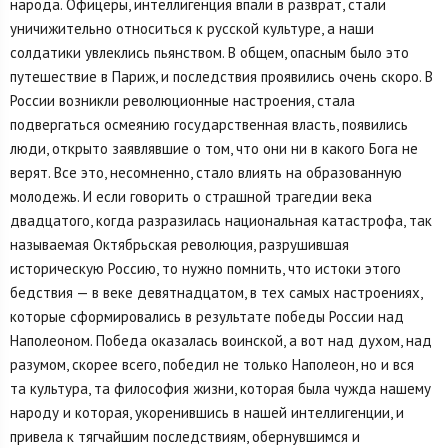
народа. Офицеры, интеллигенция впали в разврат, стали
уничижительно относиться к русской культуре, а наши
солдатики увлеклись пьянством. В общем, опасным было это
путешествие в Париж, и последствия проявились очень скоро. В
России возникли революционные настроения, стала
подвергаться осмеянию государственная власть, появились
люди, открыто заявлявшие о том, что они ни в какого Бога не
верят. Все это, несомненно, стало влиять на образованную
молодежь. И если говорить о страшной трагедии века
двадцатого, когда разразилась национальная катастрофа, так
называемая Октябрьская революция, разрушившая
историческую Россию, то нужно помнить, что истоки этого
бедствия — в веке девятнадцатом, в тех самых настроениях,
которые сформировались в результате победы России над
Наполеоном. Победа оказалась воинской, а вот над духом, над
разумом, скорее всего, победил не только Наполеон, но и вся
та культура, та философия жизни, которая была чужда нашему
народу и которая, укоренившись в нашей интеллигенции, и
привела к тягчайшим последствиям, обернувшимся и