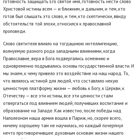
готовность защищать Его святое имя, готовность нести слово
Христовой истины всем — и ближним, и дальним, и тем, кто
готов был слышать это слово, и тем, кто скептически, ввиду
обстоятельств той эпохи, относился к православной
проповеди.
Слово святителя влияло на тогдашнюю интеллигенцию,
волнуемую разного рода западными влияниями, когда
Православие, вера в Бога подвергались осмеянию и
одновременно подрывались основы государственной власти. И
мы знаем, к чему привело это воздействие на наш народ. То,
что являлось истиной для людей, что составляло некую
ценностную платформу жизни — любовь к Богу, к Церкви, к
Отечеству — все эти истины, все эти ценности стали
отвергаться под влиянием людей, получивших воспитание и
образование на Западе. Как известно, после победы над
Наполеоном наша армия вошла в Париж, но, скорее всего,
ничему хорошему там не научилась, но каждый почерпнул
нечто противоречившее духовным основам жизни нашего