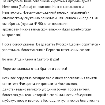
За Литургией была совершена хиротония архимандрита
Мелитона (Зыбина) во епископа Нижнетагильского и
Невьянского. Новорукоположенный иерарх, избранный к
епископскому служению решением Священного Синода от 30
октября с.г. (журнал № 90), стал правящим
архиереем Нижнетагильской епархии (Екатеринбургская
митрополия).
После богослужения Предстоятеь Русской Церкви обратился к
участникам богослужения с Первосвятительским словом.
Во имя Отца и Сына и Святого Духа!
Дорогие владыки, отцы, братья и сестры!
Всех вас сердечно поздравляю с днем прославления памяти
святителя Филарета, митрополита Московского,
действительно великого угодника Божия, просветителя,
богослова, учителя, который в своей личности объединил
глубокую веру и верность Господу, литургическое благочестие,