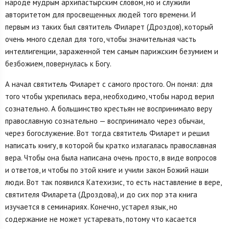
народе мудрым архипастырским словом, но и служили
авторитетом для просвещенных людей того времени. И
первым из таких был святитель Филарет (Дроздов), который
очень много сделал для того, чтобы значительная часть
интеллигенции, зараженной тем самым парижским безумием и
безбожием, повернулась к Богу.
А начал святитель Филарет с самого простого. Он понял: для
того чтобы укрепилась вера, необходимо, чтобы народ верил
сознательно. А большинство крестьян не воспринимало веру
православную сознательно — воспринимало через обычаи,
через богослужение. Вот тогда святитель Филарет и решил
написать книгу, в которой бы кратко излагалась православная
вера. Чтобы она была написана очень просто, в виде вопросов
и ответов, и чтобы по этой книге и учили закон Божий наши
люди. Вот так появился Катехизис, то есть наставление в вере,
святителя Филарета (Дроздова), и до сих пор эта книга
изучается в семинариях. Конечно, устарел язык, но
содержание не может устаревать, потому что касается