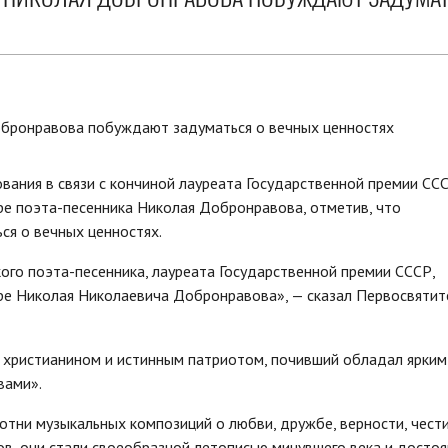
ания в связи с кончиной лауреата Государственной премии ССС
ре поэта-песенника Николая Добронравова, отметив, что
ся о вечных ценностях.
ого поэта-песенника, лауреата Государственной премии СССР,
ре Николая Николаевича Добронравова», — сказал Первосвятит
 христианином и истинным патриотом, почивший обладал ярким
вами».
сотни музыкальных композиций о любви, дружбе, верности, чест
в, они стали своеобразной летописью минувшего века и досто