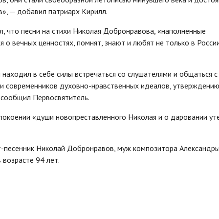
», — добавил патриарх Кирилл.
л, что песни на стихи Николая Добронравова, «наполненные
 вечных ценностях, помнят, знают и любят не только в России
находил в себе силы встречаться со слушателями и общаться с
зни современников духовно-нравственных идеалов, утверждени
 сообщил Первосвятитель.
упокоении «души новопреставленного Николая и о даровании ут
т-песенник Николай Добронравов, муж композитора Александр
 возрасте 94 лет.