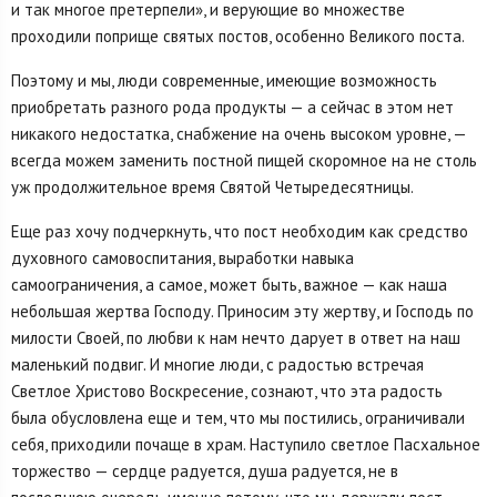
и так многое претерпели», и верующие во множестве
проходили поприще святых постов, особенно Великого поста.
Поэтому и мы, люди современные, имеющие возможность
приобретать разного рода продукты — а сейчас в этом нет
никакого недостатка, снабжение на очень высоком уровне, —
всегда можем заменить постной пищей скоромное на не столь
уж продолжительное время Святой Четыредесятницы.
Еще раз хочу подчеркнуть, что пост необходим как средство
духовного самовоспитания, выработки навыка
самоограничения, а самое, может быть, важное — как наша
небольшая жертва Господу. Приносим эту жертву, и Господь по
милости Своей, по любви к нам нечто дарует в ответ на наш
маленький подвиг. И многие люди, с радостью встречая
Светлое Христово Воскресение, сознают, что эта радость
была обусловлена еще и тем, что мы постились, ограничивали
себя, приходили почаще в храм. Наступило светлое Пасхальное
торжество — сердце радуется, душа радуется, не в