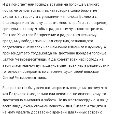
И да помогает нам Господь, вступив на поприще Великого
поста, не озираться вспять, как говорит слово Божие, не
уходить в сторону, а с упованием на помощь Божию и с
благодарением Господу за возможность пройти это поприще,
приступить к нему, чтобы с радостным чувством встретить
Светлое Христово Воскресение и радоваться великому
празднику победы жизни над смертью, сознавая, что
подготовка к нему всех нас немножко изменила к лучшему. А
произойдет это тогда, когда мы достойно пройдем поприще
Святой Четыредесятницы. И да хранит всех нас Господь на
этом спасительном пути, да укрепляет всех нас в решимости и
готовности совершить во спасение души своей поприще
Святой Четыредесятницы.
Еще раз хотел бы у всех вас испросить прощения, потому что
как Патриарх я мог, вольно или невольно, не оказать кому-то
достаточно внимания и заботы. Не по жестокосердию, а чаще
всего ввиду очень сложной повестки дня. Бывает и так, что я
не могу уделить достаточно времени для личных встреч с