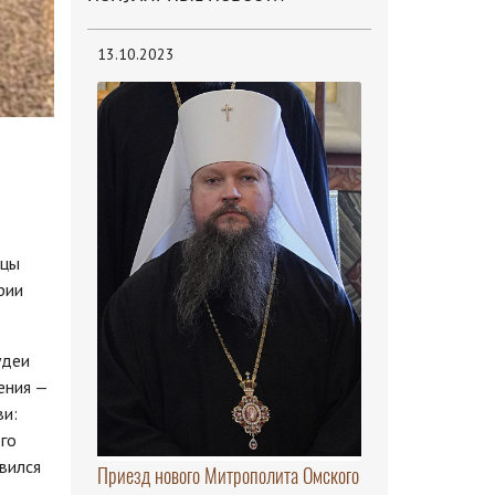
13.10.2023
ицы
рии
удеи
ения —
ви:
го
вился
Приезд нового Митрополита Омского