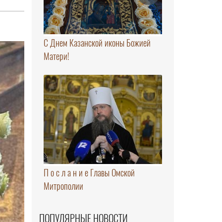
С Днем Казанской иконы Божией
Матери!
П о с л а н и е Главы Омской
Митрополии
ПОПУЛЯРНЫЕ НОВОСТИ