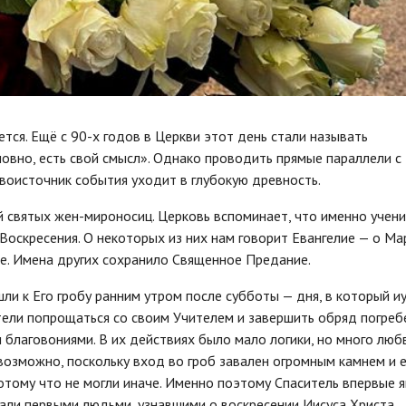
тся. Ещё с 90-х годов в Церкви этот день стали называть
ловно, есть свой смысл». Однако проводить прямые параллели с
рвоисточник события уходит в глубокую древность.
й святых жен-мироносиц. Церковь вспоминает, что именно учен
Воскресения. О некоторых из них нам говорит Евангелие — о Ма
е. Имена других сохранило Священное Предание.
и к Его гробу ранним утром после субботы — дня, в который и
тели попрощаться со своим Учителем и завершить обряд погреб
 благовониями. В их действиях было мало логики, но много люб
возможно, поскольку вход во гроб завален огромным камнем и е
отому что не могли иначе. Именно поэтому Спаситель впервые я
тали первыми людьми, узнавшими о воскресении Иисуса Христа.