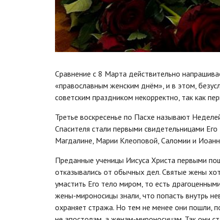
Сравнение с 8 Марта действительно напрашивае
«православным женским днём», и в этом, безус
советским праздником некорректно, так как пе
Третье воскресенье по Пасхе называют Неделе
Спасителя стали первыми свидетельницами Его 
Магдалине, Марии Клеоповой, Саломии и Иоанн
Преданные ученицы Иисуса Христа первыми пошл
отказывались от обычных дел. Святые жены хо
умастить Его тело миром, то есть драгоценными
жены-мироносицы знали, что попасть внутрь не
охраняет стража. Но тем не менее они пошли, п
не апостолам, а женам-мироносицам. Так они с