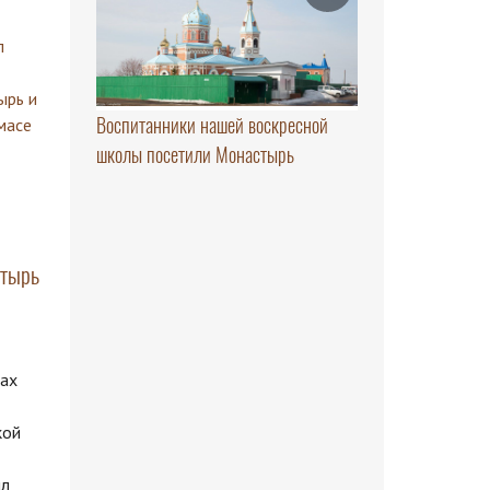
Воспитанники нашей воскресной
школы посетили Монастырь
стырь
ках
кой
ил