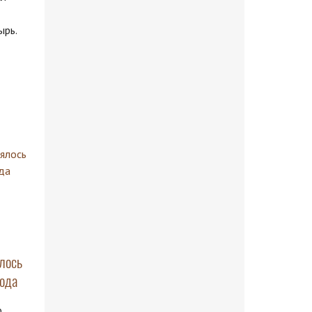
ырь.
лось
ода
о