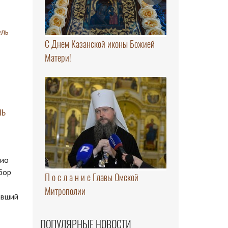
С Днем Казанской иконы Божией
Матери!
ль
кио
бор
П о с л а н и е Главы Омской
Митрополии
авший
ПОПУЛЯРНЫЕ НОВОСТИ