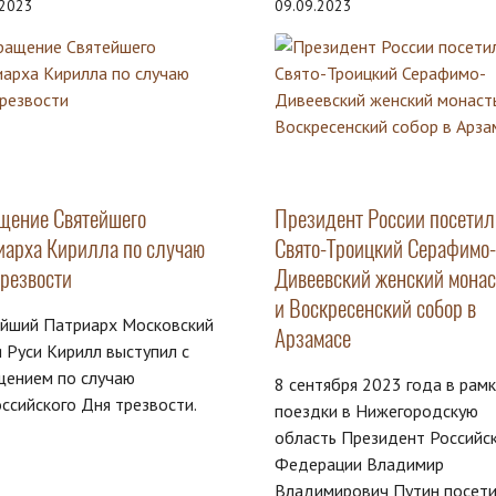
.2023
09.09.2023
щение Святейшего
Президент России посетил
иарха Кирилла по случаю
Свято-Троицкий Серафимо-
трезвости
Дивеевский женский мона
и Воскресенский собор в
ейший Патриарх Московский
Арзамасе
я Руси Кирилл выступил с
щением по случаю
8 сентября 2023 года в рам
ссийского Дня трезвости.
поездки в Нижегородскую
область Президент Российс
Федерации Владимир
Владимирович Путин посет