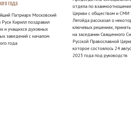
ого года
отдела по взаимоотношени
Церкви с обществом и СМИ В
ейший Патриарх Московский
Легойда рассказал о некото
я Руси Кирилл поздравил
ключевых решениях, принят
х и учащихся духовных
на заседании Священного С
ых заведений с началом
Русской Православной Церк
ого года.
которое состоялось 24 авгу
2023 года под руководств