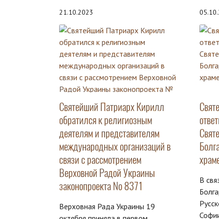
21.10.2023
05.10
Святейший Патриарх Кирилл
Свят
обратился к религиозным
отве
деятелям и представителям
Свят
международных организаций в
Болг
связи с рассмотрением
храм
Верховной Радой Украины
В свя
законопроекта № 8371
Болга
Русск
Верховная Рада Украины 19
Софи
октября приняла в первом