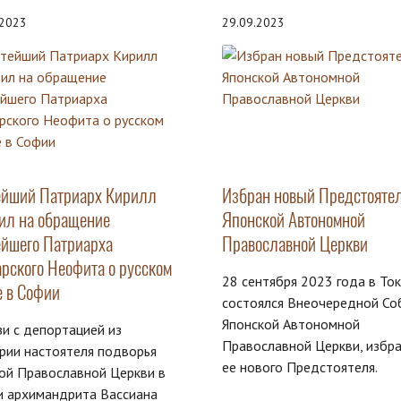
.2023
29.09.2023
ейший Патриарх Кирилл
Избран новый Предстояте
тил на обращение
Японской Автономной
ейшего Патриарха
Православной Церкви
арского Неофита о русском
28 сентября 2023 года в То
е в Софии
состоялся Внеочередной Со
Японской Автономной
зи с депортацией из
Православной Церкви, избр
рии настоятеля подворья
ее нового Предстоятеля.
ой Православной Церкви в
и архимандрита Вассиана