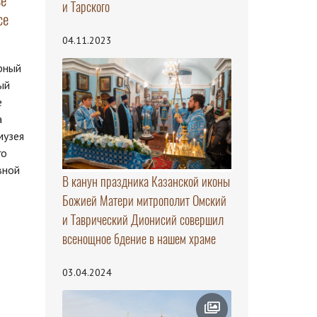
ве
и Тарского
се
04.11.2023
рный
ый
е
а
музея
го
вной
В канун праздника Казанской иконы
Божией Матери митрополит Омский
и Таврический Дионисий совершил
всенощное бдение в нашем храме
03.04.2024