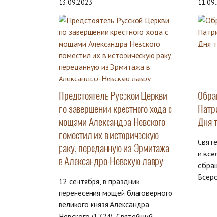
13.09.2023
11.09
Предстоятель Русской Церкви
Обра
по завершении крестного хода с
Патр
мощами Александра Невского
Дня 
поместил их в историческую
Свят
раку, переданную из Эрмитажа
и все
в Александро-Невскую лавру
обра
Всеро
12 сентября, в праздник
перенесения мощей благоверного
великого князя Александра
Невского (1724), Святейший