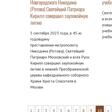
Новгородского Никодима
учебн
(Ротова) Святейший Патриарх
Свят
Кирилл совершил заупокойную
и все
литию
учащи
учебн
5 сентября 2023 года, в 45-ю
учебн
годовщину
преставления митрополита
Никодима (Ротова), Святейший
Патриарх Московский и всея Руси
Кирилл совершил заупокойную
литию в нижней Преображенской
церкви кафедрального соборного
Храма Христа Спасителя в
Москве.
1
2
3
4
5
6
7
8
9
10
»