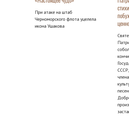
«Настоящее чудо»
Патр
стих
При атаке на штаб
побу
Черноморского флота уцелела
ценн
икона Ушакова
Свят
Патр
собол
кончи
Госуд
СССР,
члена
культ
песен
Добро
произ
заста