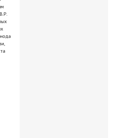
ям
.Р.
рых
ых
инода
ви,
ста