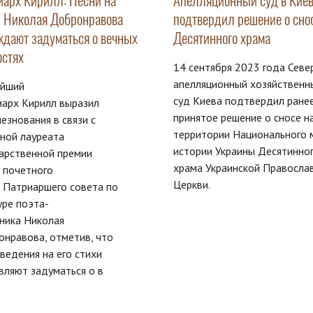
иарх Кирилл: Песни на
Апелляционный суд в Кие
и Николая Добронравова
подтвердил решение о сно
ждают задуматься о вечных
Десятинного храма
остях
14 сентября 2023 года Севе
апелляционный хозяйственн
ейший
суд Киева подтвердил ране
иарх Кирилл выразил
принятое решение о сносе н
езнования в связи с
территории Национального 
ной лауреата
истории Украины Десятинно
арственной премии
храма Украинской Правосла
 почетного
Церкви.
 Патриаршего совета по
уре поэта-
ника Николая
нравова, отметив, что
ведения на его стихи
вляют задуматься о в